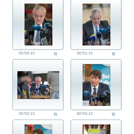
die fotografen
fotoagentur
für fotografen
agb
00700-15
00701-15
00702-15
00703-15