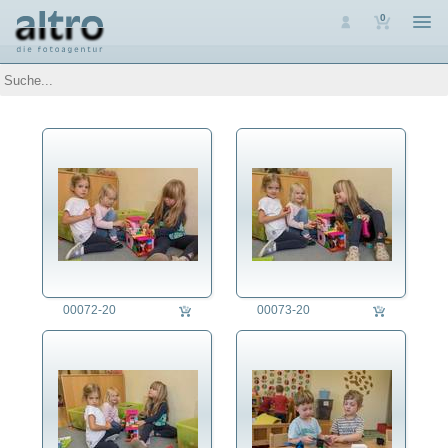
0
Auswahl
Luftaufnahmen
Personen
Themen
Arbeit
Architektur
Assoziative Themen
Brauchtum
Denkmalpflege
Energie
Ernährung
00072-20
00073-20
Erziehung
Fest/Festlichkeit
Forschung/Wissenschaft
Freizeit
Gesundheitswesen
Jahreszeit