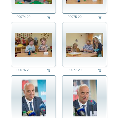
Kriminalität
Kunst
00074-20
00075-20
Länder
Landschaft
Landwirtschaft
Lifestyle
Mensch
Militär
Natur
Philosophie
Politik
00076-20
00077-20
Regensburg
Domspatzen
Landkreis
Stadt
Thurn und Taxis
Religion
Soziales