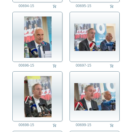
Sport
00694-15
00695-15
Technik
Tier
Umwelt
Verkehr
Wetter
Wirtschaft
00696-15
00697-15
auftragsproduktion
fotorecherche
00698-15
00699-15