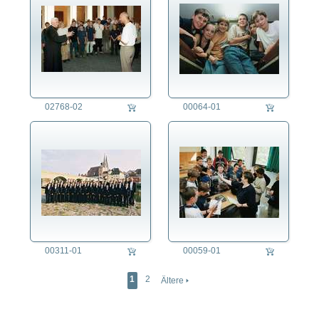
02768-02
00064-01
00311-01
00059-01
1
2
Ältere 🢒