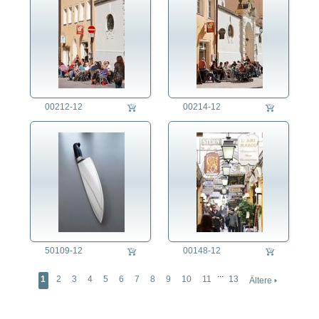
00212-12
00214-12
50109-12
00148-12
...
1
2
3
4
5
6
7
8
9
10
11
13
Ältere 🢒