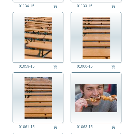
Soziales
01134-15
01133-15
Sport
Technik
Tier
Umwelt
Verkehr
Wetter
Wirtschaft
01059-15
01060-15
auftragsproduktion
fotorecherche
01061-15
01063-15