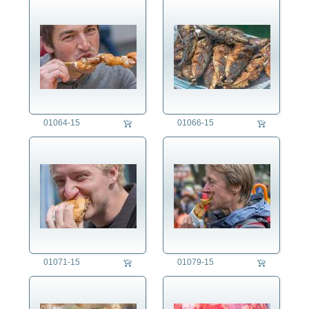
die fotografen
fotoagentur
für fotografen
agb
01064-15
01066-15
01071-15
01079-15