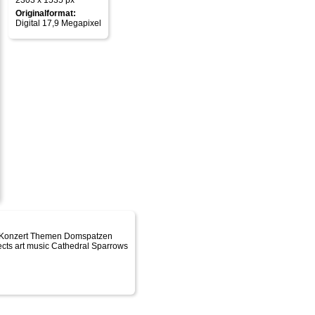
2303 x 1535 px
Originalformat:
Digital 17,9 Megapixel
g-Konzert Themen Domspatzen
cts art music Cathedral Sparrows