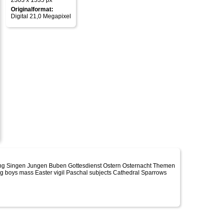
2303 x 1535 px
Originalformat:
Digital 21,0 Megapixel
g Singen Jungen Buben Gottesdienst Ostern Osternacht Themen
 boys mass Easter vigil Paschal subjects Cathedral Sparrows