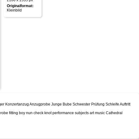
2160 x 1535 px
Originalformat:
Kleinbild
onzertanzug Anzugprobe Junge Bube Schwester Prüfung Schleife Auftritt
obe fitting boy nun check knot performance subjects art music Cathedral