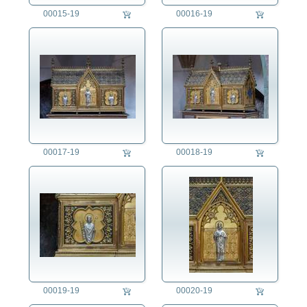
Sikhismus
00015-19
00016-19
Totem
Soziales
Sport
Technik
Tier
Umwelt
Verkehr
Wetter
Wirtschaft
00017-19
00018-19
00019-19
00020-19
auftragsproduktion