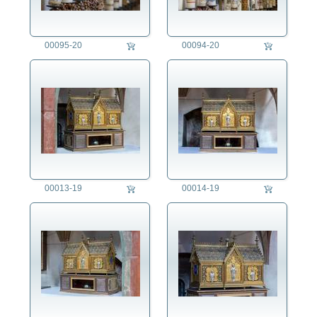
Kriminalität
Kunst
00095-20
00094-20
Länder
Landschaft
Landwirtschaft
Lifestyle
Mensch
Militär
Natur
Philosophie
Politik
00013-19
00014-19
Regensburg
Religion
Buddhismus
Christentum
Hinduismus
Islam
Judentum