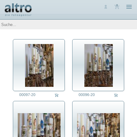
0
Auswahl
Luftaufnahmen
Personen
Themen
Arbeit
Architektur
Assoziative Themen
Brauchtum
Denkmalpflege
Energie
Ernährung
00097-20
00096-20
Erziehung
Fest/Festlichkeit
Forschung/Wissenschaft
Freizeit
Gesundheitswesen
Jahreszeit