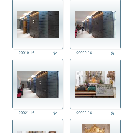
fotorecherche
die fotografen
fotoagentur
für fotografen
agb
00019-16
00020-16
00021-16
00022-16