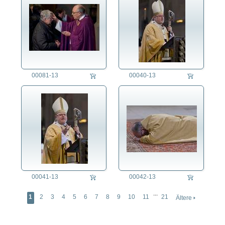
00081-13
00040-13
00041-13
00042-13
...
1
2
3
4
5
6
7
8
9
10
11
21
Ältere 🢒