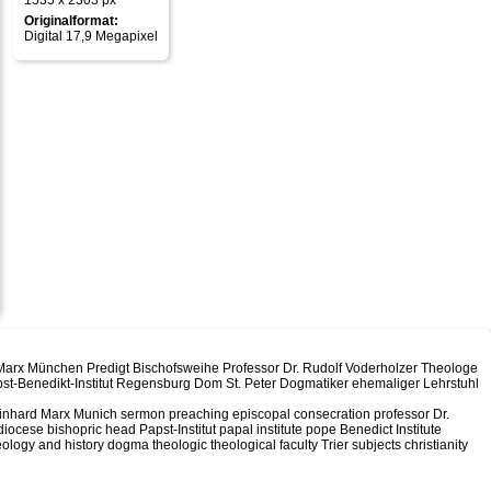
1535 x 2303 px
Originalformat:
Digital 17,9 Megapixel
 Marx München Predigt Bischofsweihe Professor Dr. Rudolf Voderholzer Theologe
apst-Benedikt-Institut Regensburg Dom St. Peter Dogmatiker ehemaliger Lehrstuhl
Reinhard Marx Munich sermon preaching episcopal consecration professor Dr.
iocese bishopric head Papst-Institut papal institute pope Benedict Institute
ogy and history dogma theologic theological faculty Trier subjects christianity