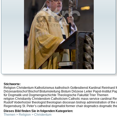
Stichworte:
Religion Christentum Katholizismus katholisch Gottesdienst Kardinal Reinhard
Diözesanbischof Bischof Bistumsleitung Bistum Diözese Leiter Papst-Institut P
für Dogmatik und Dogmengeschichte Theologische Fakultät Trier Themen
religion Christianity Christendom Catholicism Catholic mass service cardinal 
Rudolf Voderholzer theologist theologian diocesan bishop administration of the d
Regensburg St. Peter’s cathedral dogmatist former chair dogmatics dogmatic theol
Dieses Bild finden Sie in folgenden Kategorien:
Themen > Religion > Christentum