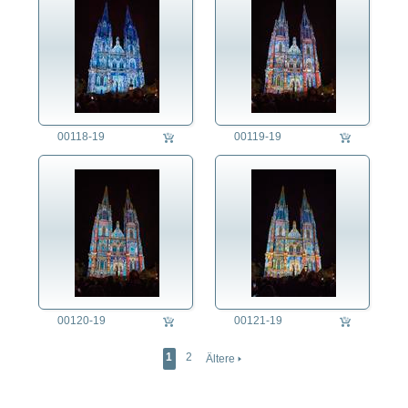
00118-19
00119-19
00120-19
00121-19
1
2
Ältere 🢒