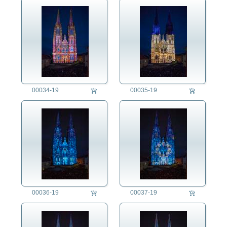
auftragsproduktion
fotorecherche
die fotografen
fotoagentur
für fotografen
00034-19
00035-19
agb
00036-19
00037-19