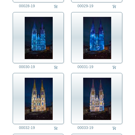
Philosophie
00028-19
00029-19
Politik
Regensburg
Religion
Soziales
Sport
Technik
Tier
Umwelt
Verkehr
00030-19
00031-19
Wetter
Wirtschaft
00032-19
00033-19