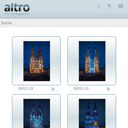
0
Auswahl
Luftaufnahmen
Personen
Themen
Arbeit
Architektur
Assoziative Themen
Brauchtum
Denkmalpflege
Energie
Ernährung
00022-19
00023-19
Erziehung
Fest/Festlichkeit
Ehrung
Feiertag
Feuerwerk
Geburtstag