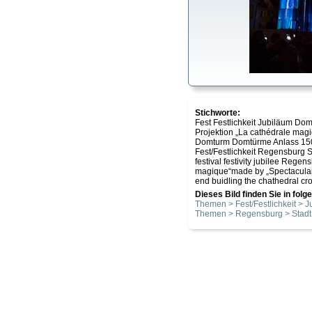
Stichworte:
Fest Festlichkeit Jubiläum Domi
Projektion „La cathédrale magi
Domturm Domtürme Anlass 15
Fest/Festlichkeit Regensburg S
festival festivity jubilee Regen
magique“made by „Spectaculair
end buidling the chathedral crow
Dieses Bild finden Sie in fol
Themen > Fest/Festlichkeit > 
Themen > Regensburg > Stadt