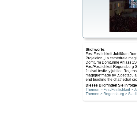
Stichworte:
Fest Festlichkeit Jubiläum Domi
Projektion „La cathédrale magi
Domturm Domtürme Anlass 15
Fest/Festlichkeit Regensburg S
festival festivity jubilee Regen
magique“made by „Spectaculair
end buidling the chathedral crow
Dieses Bild finden Sie in fol
Themen > Fest/Festlichkeit > 
Themen > Regensburg > Stadt