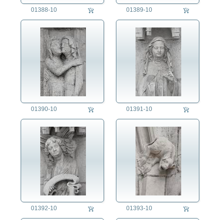
Soziales
01388-10
01389-10
Sport
Technik
Tier
Umwelt
Verkehr
Wetter
Wirtschaft
01390-10
01391-10
auftragsproduktion
fotorecherche
01392-10
01393-10