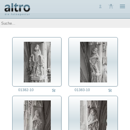
0
Auswahl
Luftaufnahmen
Personen
Themen
Arbeit
Architektur
Bauwerk historisch
Bauwerk modern
Bauwerk religiös
Brücke
Industriebauwerk
01382-10
01383-10
Assoziative Themen
Brauchtum
Denkmalpflege
Energie
Ernährung
Erziehung