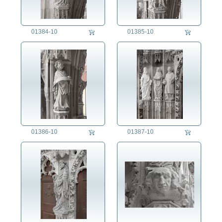
Fest/Festlichkeit
Forschung/Wissenschaft
01384-10
01385-10
Freizeit
Gesundheitswesen
Jahreszeit
Kriminalität
Kunst
Länder
Landschaft
Landwirtschaft
Lifestyle
01386-10
01387-10
Mensch
Militär
Natur
Philosophie
Politik
Regensburg
Religion