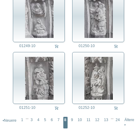
01249-10
01250-10
01251-10
01252-10
...
...
1
3
4
5
6
7
8
9
10
11
12
13
24
Ältere
🢐Neuere
🢒