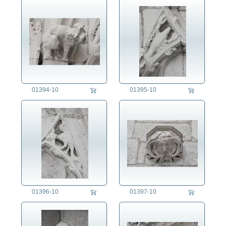
die fotografen
fotoagentur
für fotografen
agb
01394-10
01395-10
01396-10
01397-10