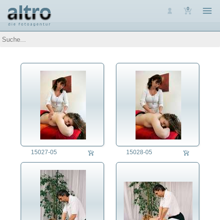
0
Auswahl
Luftaufnahmen
Personen
Themen
Arbeit
Arbeitslosigkeit
Arbeitssicherheit
Ausbildung
Beruf
Altenpfleger/in
Apotheker/in
15027-05
15028-05
Archäologe/in
Arzt/Ärztin
Arzthelfer/in
Bäcker/in
Barmixer/in
Bauarbeiter/in