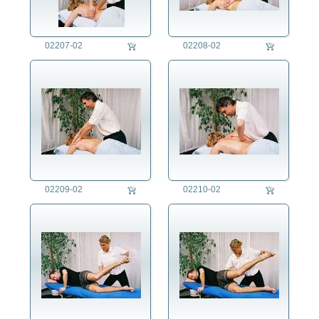
Bestatter/in
Betonbauer/in
02207-02
02208-02
Bibliothekar/in
Biologe/Biologin
Brauer/in
Briefträger/in
Busfahrer/in
Chemiker/in
Chirurg/in
Dachdecker/in
Dirigent/in
02209-02
02210-02
Dreher/in
Drucker/in
Edelsteinschleifer/in
Elektriker/in
Elektrotechniker/in
Ergotherapeut/in
Erzieher/in