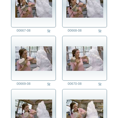
Philosophie
Politik
Regensburg
Religion
Soziales
00667-08
00668-08
Sport
Technik
Tier
Umwelt
Verkehr
Wetter
Wirtschaft
00669-08
00670-08