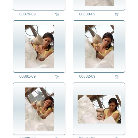
Schmied/in
Schneider/in
00879-09
00880-09
Schnitzer/in
Schreiner/in
Schuhputzer/in
Schuster/in
Schweisser/in
Seiler
Silberschmied/in
Soldat/in
Sozialpädagoge/in
00881-09
00882-09
Spengler/in
Stahlarbeiter/in
Steinmetz/in
Sticker/in
Straßenkehrer/in
Straßenmusiker/in
Tänzer
Taxifahrer