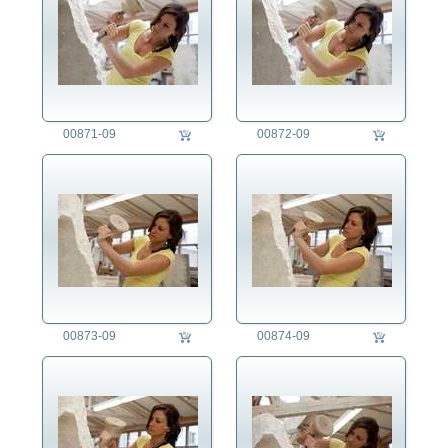
Küfer
Kürschner/in
Kunstmaler/in
Laborant/in
Lagerist/in
00871-09
00872-09
Landwirt/in
Lehrer/in
Lokomotivführer/in
Maler/in
Marktfrau
Maschinenbauer/in
Maskenbildner/in
Masseur/in
Maurer/in
00873-09
00874-09
Mechatroniker/in
Meteorologe/Meteorologin
Metzger/in
Müller/in