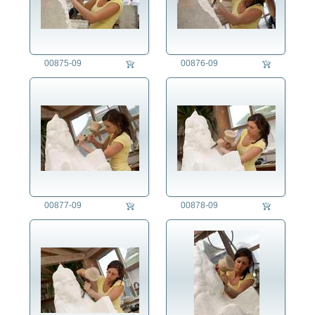
Müllmann/Müllfrau
Musiker/in
Näherin
Operationspfleger/-
00875-09
00876-09
schwester
Optiker/in
Orgelbauer
Pfarrer/Priester
Physiotherapeut/in
Pilot/in
Polizist/in
Psychologe/Psychologin
Puppenspieler/in
00877-09
00878-09
Reisebürokaufmann/-frau
Restaurator/in
Rettungssanitäter/in
Schäfer/in
Schlosser/in
Schlüsseldienst