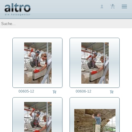
0
Auswahl
Luftaufnahmen
Personen
Themen
Arbeit
Arbeitslosigkeit
Arbeitssicherheit
Ausbildung
Beruf
Altenpfleger/in
Apotheker/in
00605-12
00606-12
Archäologe/in
Arzt/Ärztin
Arzthelfer/in
Bäcker/in
Barmixer/in
Bauarbeiter/in