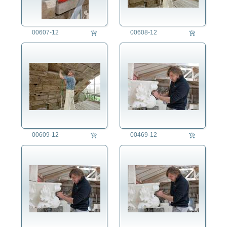
Bestatter/in
Betonbauer/in
00607-12
00608-12
Bibliothekar/in
Biologe/Biologin
Brauer/in
Briefträger/in
Busfahrer/in
Chemiker/in
Chirurg/in
Dachdecker/in
Dirigent/in
00609-12
00469-12
Dreher/in
Drucker/in
Edelsteinschleifer/in
Elektriker/in
Elektrotechniker/in
Ergotherapeut/in
Erzieher/in