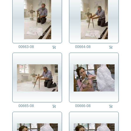
Denkmalpflege
Energie
Ernährung
Erziehung
Fest/Festlichkeit
Forschung/Wissenschaft
00663-08
00664-08
Freizeit
Gesundheitswesen
Jahreszeit
Kriminalität
Kunst
Länder
Landschaft
Landwirtschaft
Lifestyle
00665-08
00666-08
Mensch
Militär
Natur