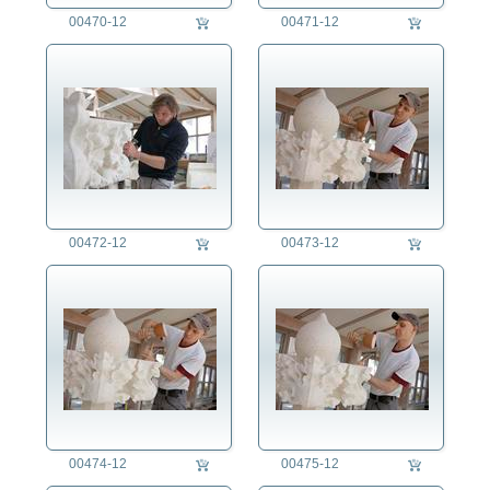
Falkner/in
00470-12
00471-12
Fensterputzer/in
Feuerschlucker/in
Feuerwehrmann/-frau
Fischer/in
Fotograf/in
Friseur/Friseuse
Gärtner/in
Geldtransporteur/in
Gesundheitstester/in
00472-12
00473-12
Glasbläser
Glockengießer/in
Goldschmied/in
Hausfrau/Hausmann
Hebamme
Heilpädagoge/Heilpädagogin
Heilpraktiker/-in
Heizungsmonteur/in
00474-12
00475-12
Hutmacher