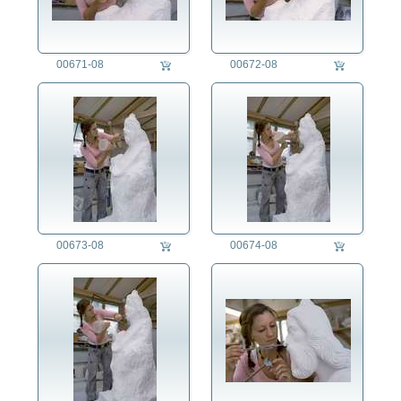
auftragsproduktion
fotorecherche
00671-08
00672-08
die fotografen
fotoagentur
für fotografen
agb
00673-08
00674-08