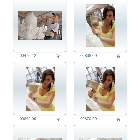
Imker
Industriemechaniker/in
Industriereiniger/in
Ingenieur/in
Installateur
Instrumentenbauer/in
Kaffeeröster/in
00476-12
00868-09
Kameramann
Kaminkehrer
Kaufmann/Kauffrau
Kellner/-in
Kfz-Mechaniker/in
Kirchenmaler/in
Koch/Köchin
Konditor/in
Konstrukteur/in
00869-09
00870-09
Kontrolleur/in
Kosmetiker/in
Krankenpfleger/-schwester