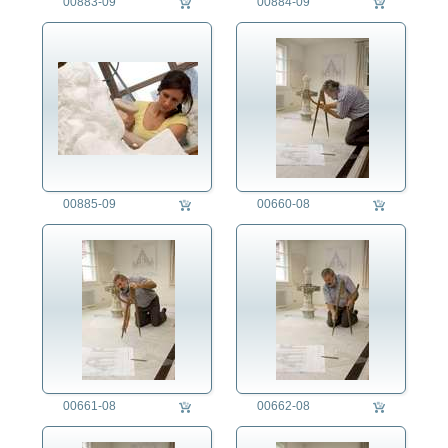
00883-09
00884-09
Telefonist/in
Töpfer/in
Turmuhrenbauer/in
Uhrmacher/in
Verkäufer/-in
Vermessungs-Ingenieur/in
Visagist/in
Werkzeugmacher/in
Winzer/in
00885-09
00660-08
Zahnarzt/Zahnärztin
Zahnarzthelferin
Zahntechniker/in
Zigarrendreher/in
Zimmermann
Zivildienstleistender
Zollbeamter/Zollbeamtin
Architektur
00661-08
00662-08
Assoziative Themen
Brauchtum