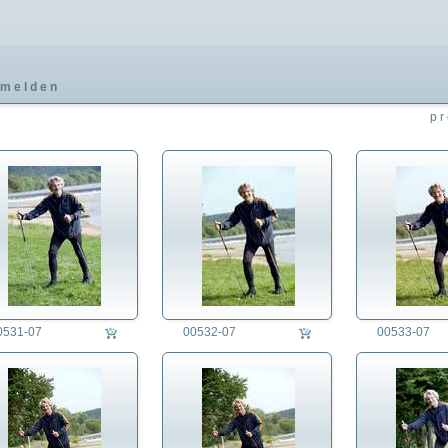
melden
pr
0531-07
00532-07
00533-07