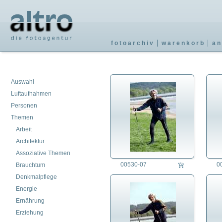
fotoarchiv
warenkorb
an
Auswahl
Luftaufnahmen
Personen
Themen
Arbeit
Architektur
Assoziative Themen
00530-07
0
Brauchtum
Denkmalpflege
Energie
Ernährung
Erziehung