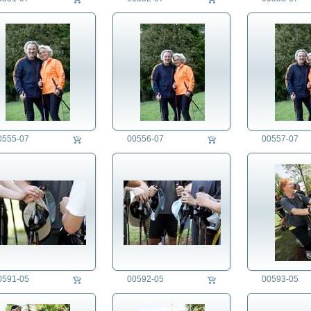
0555-07
00556-07
00557-07
0591-05
00592-05
00593-05