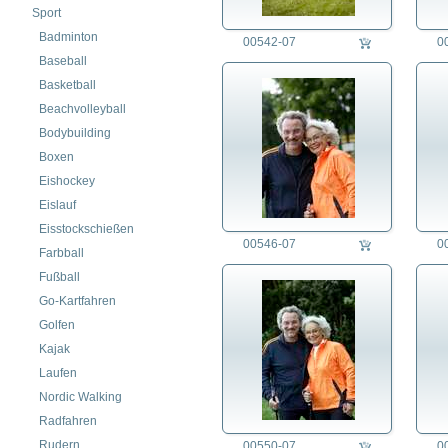
Sport
Badminton
00542-07
0
Baseball
Basketball
Beachvolleyball
Bodybuilding
Boxen
Eishockey
Eislauf
Eisstockschießen
00546-07
0
Farbball
Fußball
Go-Kartfahren
Golfen
Kajak
Laufen
Nordic Walking
Radfahren
Rudern
00550-07
0