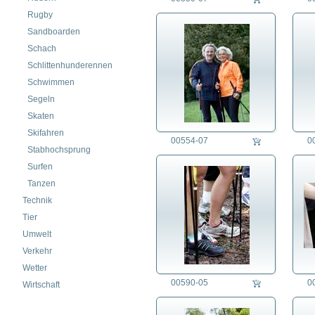
Rugby
Sandboarden
Schach
Schlittenhunderennen
Schwimmen
Segeln
Skaten
Skifahren
00554-07
0
Stabhochsprung
Surfen
Tanzen
Technik
Tier
Umwelt
Verkehr
Wetter
00590-05
0
Wirtschaft