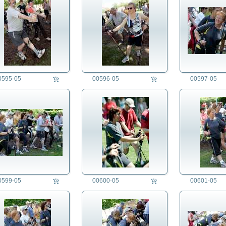
0595-05
00596-05
00597-05
0599-05
00600-05
00601-05