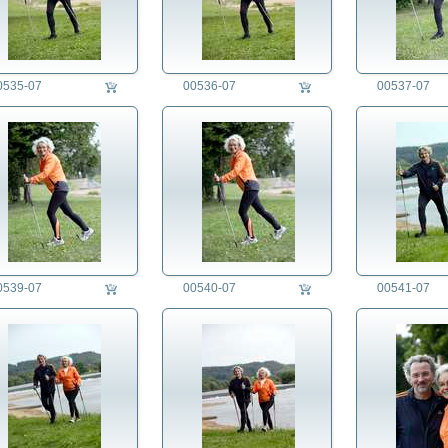
0535-07
00536-07
00537-07
0539-07
00540-07
00541-07