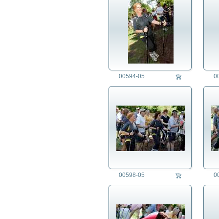
00594-05
0
00598-05
0