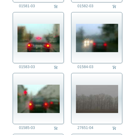
Verkehr
01581-03
01582-03
Wetter
Eis
Gewitter
Nebel
Regen
Schnee
Sonne
Wetterstation
Wind
01583-03
01584-03
Wolke
Wirtschaft
01585-03
27651-04