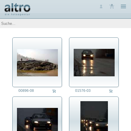
0
Auswahl
Luftaufnahmen
Personen
Themen
Arbeit
Architektur
Assoziative Themen
Brauchtum
Denkmalpflege
Energie
Ernährung
00896-08
01576-03
Erziehung
Fest/Festlichkeit
Forschung/Wissenschaft
Freizeit
Gesundheitswesen
Jahreszeit