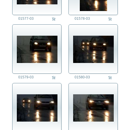
Kriminalität
Kunst
01577-03
01578-03
Länder
Landschaft
Landwirtschaft
Lifestyle
Mensch
Militär
Natur
Philosophie
Politik
01579-03
01580-03
Regensburg
Religion
Soziales
Sport
Technik
Tier
Umwelt