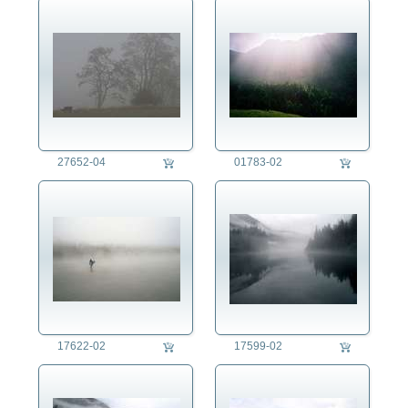
auftragsproduktion
fotorecherche
die fotografen
fotoagentur
für fotografen
27652-04
01783-02
agb
17622-02
17599-02