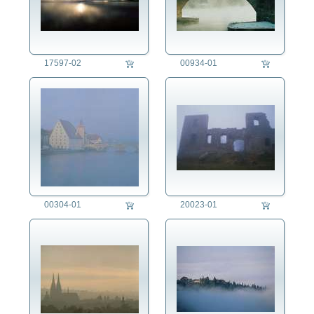
17597-02
00934-01
00304-01
20023-01