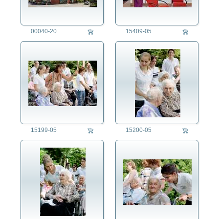
Kriminalität
Kunst
00040-20
15409-05
Länder
Landschaft
Landwirtschaft
Lifestyle
Mensch
Militär
Natur
Philosophie
Politik
15199-05
15200-05
Regensburg
Religion
Soziales
Altenpflege
Armut
Behinderung
Beratung