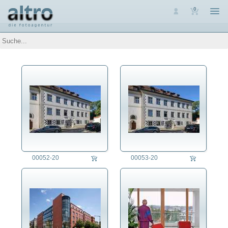
0
Auswahl
Luftaufnahmen
Personen
Themen
Arbeit
Architektur
Assoziative Themen
Brauchtum
Denkmalpflege
Energie
Ernährung
00052-20
00053-20
Erziehung
Fest/Festlichkeit
Forschung/Wissenschaft
Freizeit
Gesundheitswesen
Jahreszeit