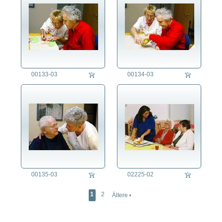
00133-03
00134-03
00135-03
02225-02
1
2
Ältere 🢒