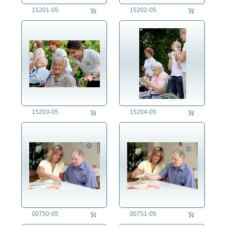
Ehrenamt
15201-05
15202-05
Einsamkeit
Sexualität
Testament
Unterstützung
Wohnen
Sport
Technik
Tier
Umwelt
15203-05
15204-05
Verkehr
Wetter
Wirtschaft
00750-05
00751-05