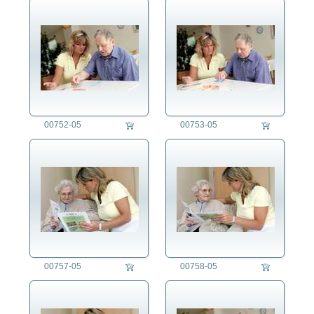
auftragsproduktion
fotorecherche
die fotografen
fotoagentur
00752-05
00753-05
für fotografen
agb
00757-05
00758-05