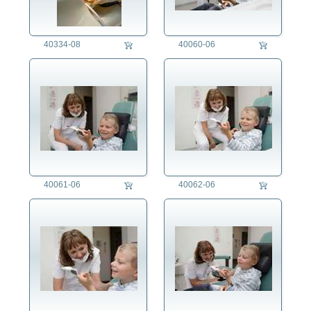
Bestatter/in
Betonbauer/in
40334-08
40060-06
Bibliothekar/in
Biologe/Biologin
Brauer/in
Briefträger/in
Busfahrer/in
Chemiker/in
Chirurg/in
Dachdecker/in
Dirigent/in
40061-06
40062-06
Dreher/in
Drucker/in
Edelsteinschleifer/in
Elektriker/in
Elektrotechniker/in
Ergotherapeut/in
Erzieher/in