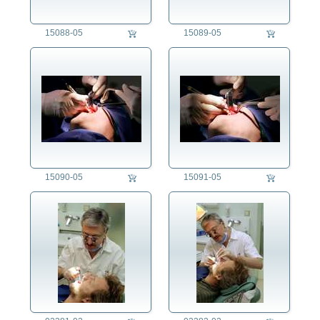
Schmied/in
Schneider/in
15088-05
15089-05
Schnitzer/in
Schreiner/in
Schuhputzer/in
Schuster/in
Schweisser/in
Seiler
Silberschmied/in
Soldat/in
Sozialpädagoge/in
15090-05
15091-05
Spengler/in
Stahlarbeiter/in
Steinmetz/in
Sticker/in
Straßenkehrer/in
Straßenmusiker/in
Tänzer
Taxifahrer