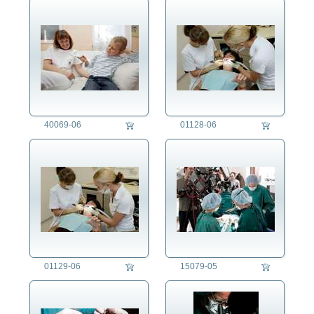
Imker
Industriemechaniker/in
Industriereiniger/in
Ingenieur/in
Installateur
Instrumentenbauer/in
Kaffeeröster/in
40069-06
01128-06
Kameramann
Kaminkehrer
Kaufmann/Kauffrau
Kellner/-in
Kfz-Mechaniker/in
Kirchenmaler/in
Koch/Köchin
Konditor/in
Konstrukteur/in
01129-06
15079-05
Kontrolleur/in
Kosmetiker/in
Krankenpfleger/-schwester