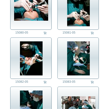
Küfer
Kürschner/in
Kunstmaler/in
Laborant/in
Lagerist/in
15080-05
15081-05
Landwirt/in
Lehrer/in
Lokomotivführer/in
Maler/in
Marktfrau
Maschinenbauer/in
Maskenbildner/in
Masseur/in
Maurer/in
15082-05
15083-05
Mechatroniker/in
Meteorologe/Meteorologin
Metzger/in
Müller/in