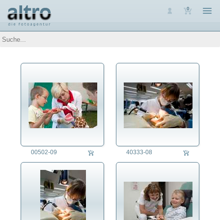
0
Auswahl
Luftaufnahmen
Personen
Themen
Arbeit
Arbeitslosigkeit
Arbeitssicherheit
Ausbildung
Beruf
Altenpfleger/in
Apotheker/in
00502-09
40333-08
Archäologe/in
Arzt/Ärztin
Arzthelfer/in
Bäcker/in
Barmixer/in
Bauarbeiter/in