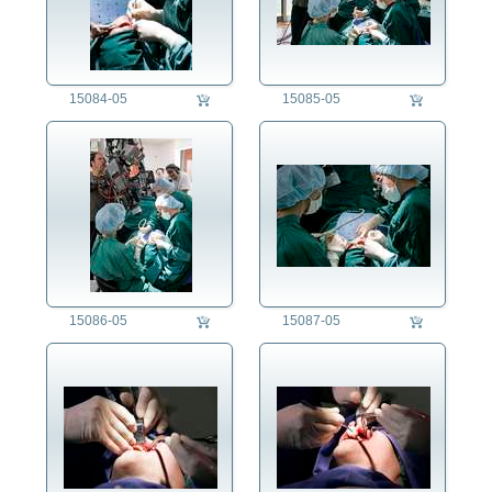
Müllmann/Müllfrau
Musiker/in
Näherin
Operationspfleger/-
15084-05
15085-05
schwester
Optiker/in
Orgelbauer
Pfarrer/Priester
Physiotherapeut/in
Pilot/in
Polizist/in
Psychologe/Psychologin
Puppenspieler/in
15086-05
15087-05
Reisebürokaufmann/-frau
Restaurator/in
Rettungssanitäter/in
Schäfer/in
Schlosser/in
Schlüsseldienst