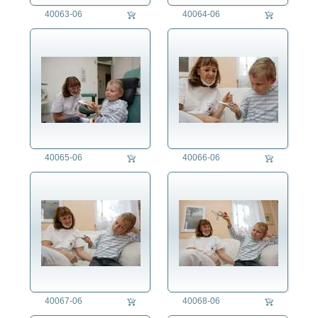
Falkner/in
40063-06
40064-06
Fensterputzer/in
Feuerschlucker/in
Feuerwehrmann/-frau
Fischer/in
Fotograf/in
Friseur/Friseuse
Gärtner/in
Geldtransporteur/in
Gesundheitstester/in
40065-06
40066-06
Glasbläser
Glockengießer/in
Goldschmied/in
Hausfrau/Hausmann
Hebamme
Heilpädagoge/Heilpädagogin
Heilpraktiker/-in
Heizungsmonteur/in
40067-06
40068-06
Hutmacher