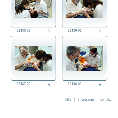
Philosophie
Politik
Regensburg
Religion
Soziales
02435-02
02436-02
Sport
Technik
Tier
Umwelt
Verkehr
Wetter
Wirtschaft
02437-02
02438-02
hilfe
impressum
kontakt