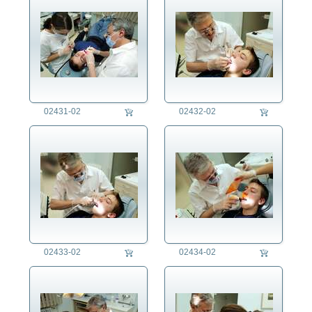
Denkmalpflege
Energie
Ernährung
Erziehung
Fest/Festlichkeit
Forschung/Wissenschaft
02431-02
02432-02
Freizeit
Gesundheitswesen
Jahreszeit
Kriminalität
Kunst
Länder
Landschaft
Landwirtschaft
Lifestyle
02433-02
02434-02
Mensch
Militär
Natur