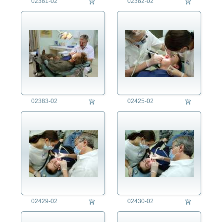
02381-02
02382-02
Telefonist/in
Töpfer/in
Turmuhrenbauer/in
Uhrmacher/in
Verkäufer/-in
Vermessungs-Ingenieur/in
Visagist/in
Werkzeugmacher/in
Winzer/in
02383-02
02425-02
Zahnarzt/Zahnärztin
Zahnarzthelferin
Zahntechniker/in
Zigarrendreher/in
Zimmermann
Zivildienstleistender
Zollbeamter/Zollbeamtin
Architektur
02429-02
02430-02
Assoziative Themen
Brauchtum