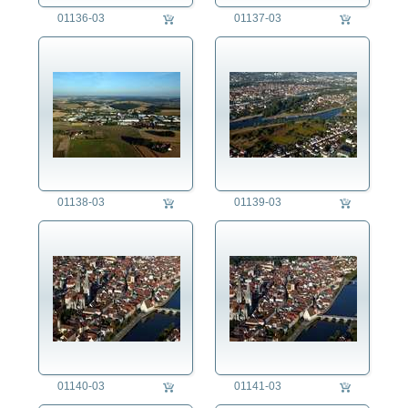
01136-03
01137-03
01138-03
01139-03
01140-03
01141-03