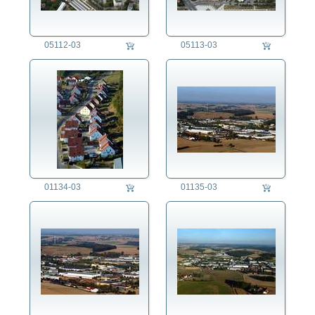
fotorecherche
05112-03
05113-03
die fotografen
fotoagentur
für fotografen
agb
01134-03
01135-03