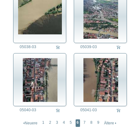
05038-03
05039-03
05040-03
05041-03
1
2
3
4
5
6
7
8
9
🢐Neuere
Ältere 🢒