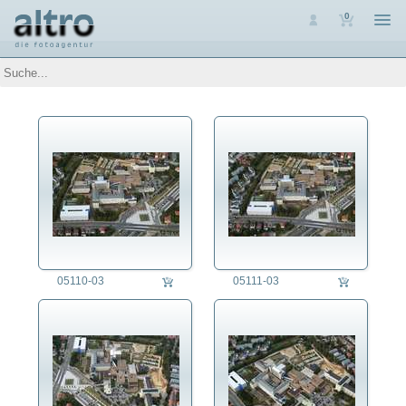
0
Auswahl
Luftaufnahmen
Niederbayern
Oberbayern
Oberpfalz
Regensburg
Personen
Themen
05110-03
05111-03
auftragsproduktion