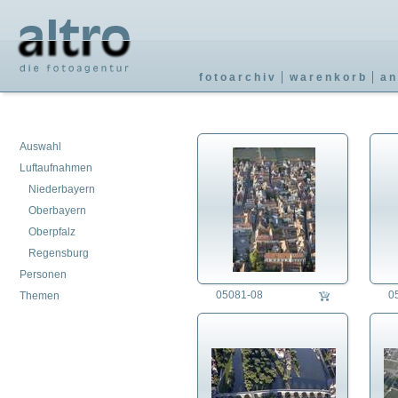
fotoarchiv
warenkorb
an
Auswahl
Luftaufnahmen
Niederbayern
Oberbayern
Oberpfalz
Regensburg
Personen
05081-08
0
Themen