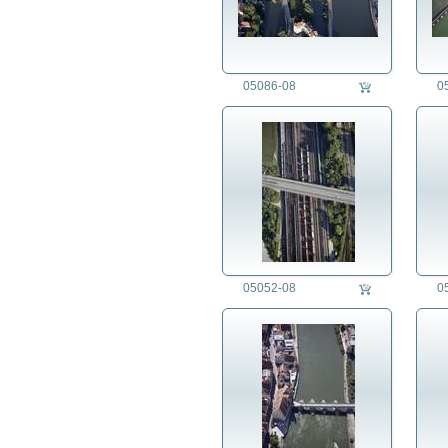
05086-08
0
05052-08
0