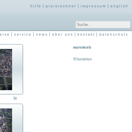
hilfe
preisrechner
impressum
english
eise
service
news
über uns
kontakt
datenschutz
warenkorb
bestellen