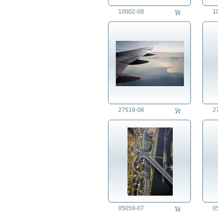
10002-08
1
27519-08
2
05059-07
0