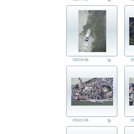
05019-08
0
05022-08
0