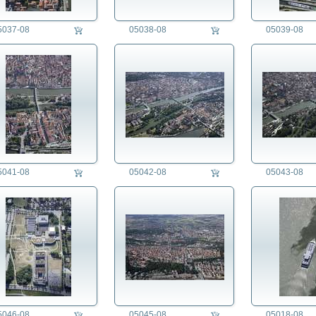
5037-08
05038-08
05039-08
5041-08
05042-08
05043-08
5046-08
05045-08
05018-08