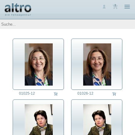
0
Auswahl
Luftaufnahmen
Personen
Bayern
Deutschland
International
Adel
Forschung/Wissenschaft
Kultur
Medien
Medizin
01025-12
01026-12
Militär
Politik
Religion
Sport
Verband
Verein