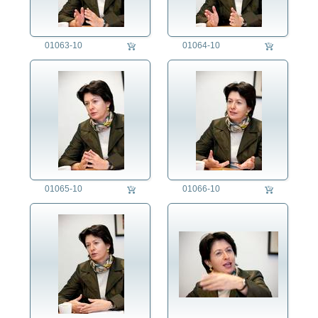
Verwaltung
Wirtschaft
01063-10
01064-10
Regensburg
Themen
01065-10
01066-10
auftragsproduktion
fotorecherche
die fotografen
fotoagentur
für fotografen