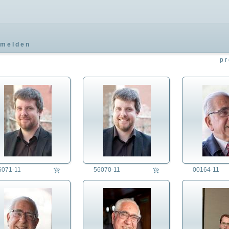
melden
pr
6071-11
56070-11
00164-11