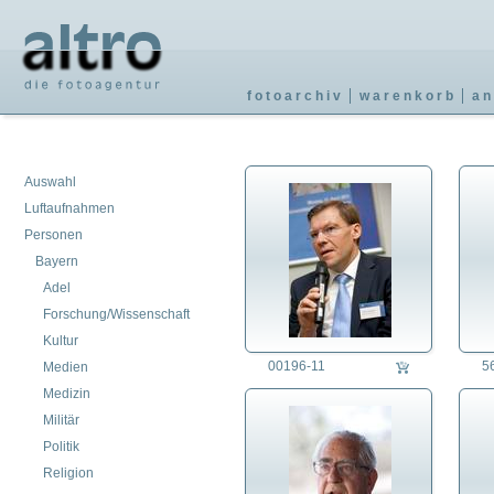
fotoarchiv
warenkorb
an
Auswahl
Luftaufnahmen
Personen
Bayern
Adel
Forschung/Wissenschaft
Kultur
00196-11
5
Medien
Medizin
Militär
Politik
Religion