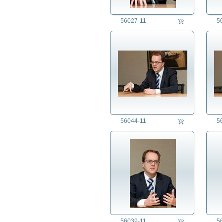
56027-11
5
56044-11
5
56039-11
5