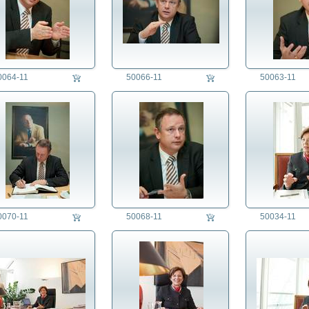
0064-11
50066-11
50063-11
0070-11
50068-11
50034-11