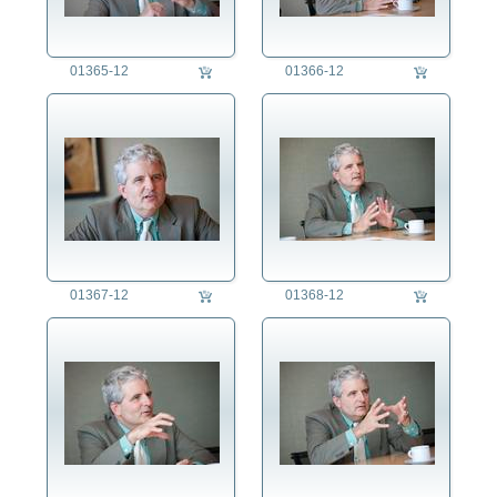
Deutschland
International
01365-12
01366-12
Regensburg
Themen
01367-12
01368-12
auftragsproduktion
fotorecherche
die fotografen
fotoagentur
für fotografen