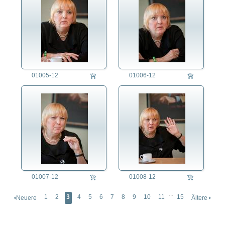
01005-12
01006-12
01007-12
01008-12
...
1
2
3
4
5
6
7
8
9
10
11
15
🢐Neuere
Ältere 🢒