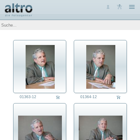
0
Auswahl
Luftaufnahmen
Personen
Bayern
Adel
Forschung/Wissenschaft
Kultur
Medien
Medizin
Militär
Politik
01363-12
01364-12
Religion
Sport
Verband
Verein
Verwaltung
Wirtschaft