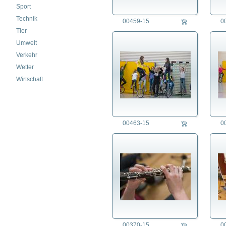
Sport
Technik
00459-15
0
Tier
Umwelt
Verkehr
Wetter
Wirtschaft
00463-15
0
00370-15
0