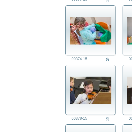
00374-15
0
00378-15
0