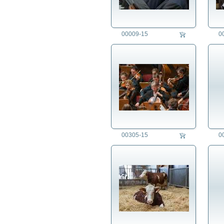
00009-15
0
00305-15
0