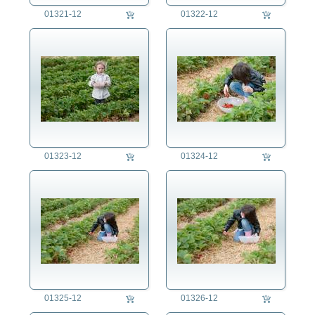
Politik
01321-12
01322-12
Regensburg
Religion
Soziales
Sport
Technik
Tier
Umwelt
Verkehr
Wetter
01323-12
01324-12
Wirtschaft
01325-12
01326-12