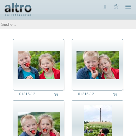
0
Auswahl
Luftaufnahmen
Personen
Themen
Arbeit
Architektur
Assoziative Themen
Brauchtum
Denkmalpflege
Energie
Ernährung
01315-12
01316-12
Erziehung
Fest/Festlichkeit
Forschung/Wissenschaft
Freizeit
Gesundheitswesen
Jahreszeit