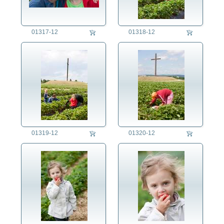
Kriminalität
Kunst
01317-12
01318-12
Länder
Landschaft
Landwirtschaft
Ackerbau
Ernte
Fischfang
Markt
Schlachtung
Tierhaltung
01319-12
01320-12
Verkauf ab Hof
Weinbau
Lifestyle
Mensch
Militär
Natur
Philosophie