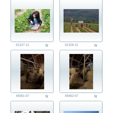
auftragsproduktion
fotorecherche
die fotografen
fotoagentur
für fotografen
agb
01327-12
01328-12
45061-07
45062-07