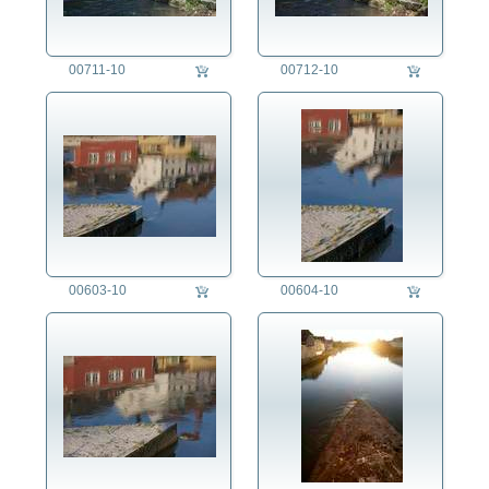
Kriminalität
Kunst
00711-10
00712-10
Länder
Landschaft
Berg
Ebene
Fluss
Gletscher
Meer
See
Strand
00603-10
00604-10
Vulkan
Wald
Wiese
Wüste
Landwirtschaft
Lifestyle
Mensch