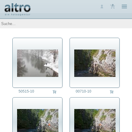
0
Auswahl
Luftaufnahmen
Personen
Themen
Arbeit
Architektur
Assoziative Themen
Brauchtum
Denkmalpflege
Energie
Ernährung
50515-10
00710-10
Erziehung
Fest/Festlichkeit
Forschung/Wissenschaft
Freizeit
Gesundheitswesen
Jahreszeit