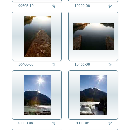
Militär
00605-10
10399-08
Natur
Philosophie
Politik
Regensburg
Religion
Soziales
Sport
Technik
Tier
10400-08
10401-08
Umwelt
Verkehr
Wetter
Wirtschaft
01110-08
01111-08