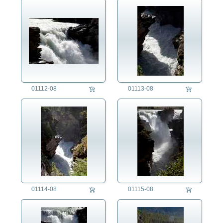
auftragsproduktion
fotorecherche
die fotografen
01112-08
01113-08
fotoagentur
für fotografen
agb
01114-08
01115-08