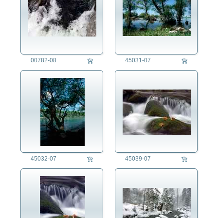
00782-08
45031-07
45032-07
45039-07