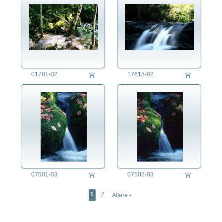
01781-02
17615-02
07501-03
07502-03
1
2
Ältere 🢒