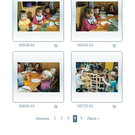
00638-01
00639-01
00640-01
00725-01
1
2
3
4
5
🢐Neuere
Ältere 🢒