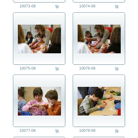
Regensburg
10073-08
10074-08
Religion
Soziales
Sport
Technik
Tier
Umwelt
Verkehr
Wetter
Wirtschaft
10075-08
10076-08
10077-08
10078-08
auftragsproduktion