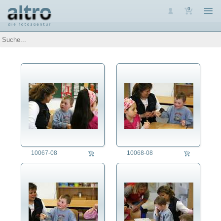
0
Auswahl
Luftaufnahmen
Personen
Themen
Arbeit
Architektur
Assoziative Themen
Brauchtum
Denkmalpflege
Energie
Ernährung
10067-08
10068-08
Erziehung
Ausbildung
Beruf
Erwachsenenbildung
Fortbildung
Schule