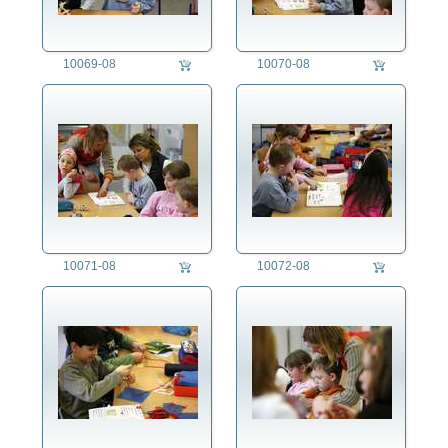
Studium
Vorschule
10069-08
10070-08
Fest/Festlichkeit
Forschung/Wissenschaft
Freizeit
Gesundheitswesen
Jahreszeit
Kriminalität
Kunst
Länder
Landschaft
10071-08
10072-08
Landwirtschaft
Lifestyle
Mensch
Militär
Natur
Philosophie
Politik