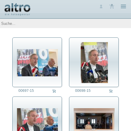
0
Auswahl
Luftaufnahmen
Personen
Bayern
Deutschland
International
Regensburg
Adel
Forschung/Wissenschaft
Kultur
Medien
00697-15
00698-15
Medizin
Militär
Politik
Religion
Sport
Verband