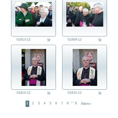
01813-12
01809-12
01814-12
01815-12
...
1
2
3
4
5
6
7
8
8
Ältere 🢒