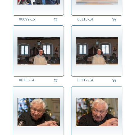
Verein
Verwaltung
00699-15
00110-14
Wirtschaft
Themen
00111-14
00112-14
auftragsproduktion
fotorecherche
die fotografen
fotoagentur
für fotografen