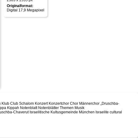
2303 x 1535 px
Originalformat:
Digital 17,9 Megapixel
g Klub Club Schalom Konzert Konzertchor Chor Männerchor „Druschba-
ippa Kippah Notenblatt Notenblätter Themen Musik
ruschba-Chaverut Israelitische Kultusgemeinde München Israelite cultural