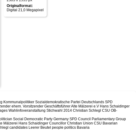
2303 x 1535 px
Originalformat:
Digital 21,0 Megapixel
rg Kommunalpolitiker Sozialdemokratische Partei Deutschlands SPD
tzender ehem. Vorsitzender Geschäftsführer Alte Mälzerei e.V Hans Schaidinger
etages Wahlinfoveranstaltung Stichwahl 2014 Christian Schlegl CSU OB-
olitician Social Democratic Party Germany SPD Council Parliamentary Group
te Mälzerei Hans Schaidinger Councillor Christian Union CSU Bavarian
chlegl candidates Leerer Beutel people politics Bavaria