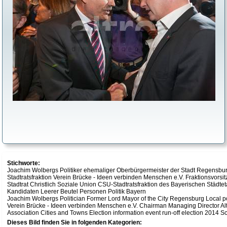
Stichworte:
Joachim Wolbergs Politiker ehemaliger Oberbürgermeister der Stadt Regensbu
Stadtratsfraktion Verein Brücke - Ideen verbinden Menschen e.V. Fraktionsvorsi
Stadtrat Christlich Soziale Union CSU-Stadtratsfraktion des Bayerischen Städt
Kandidaten Leerer Beutel Personen Politik Bayern
Joachim Wolbergs Politician Former Lord Mayor of the City Regensburg Local p
Verein Brücke - Ideen verbinden Menschen e.V. Chairman Managing Director Al
Association Cities and Towns Election information event run-off election 2014 S
Dieses Bild finden Sie in folgenden Kategorien: