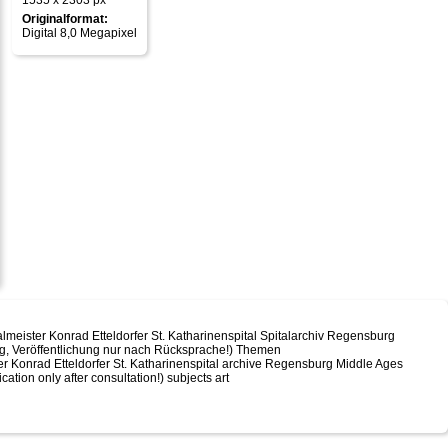
1535 x 2303 px
Originalformat:
Digital 8,0 Megapixel
talmeister Konrad Etteldorfer St. Katharinenspital Spitalarchiv Regensburg
rg, Veröffentlichung nur nach Rücksprache!) Themen
aster Konrad Etteldorfer St. Katharinenspital archive Regensburg Middle Ages
tion only after consultation!) subjects art