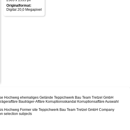
2303 x 1535 px
Originalformat:
Digital 20,0 Megapixel
 Hochweg ehemaliges Gelände Teppichwerk Bau Team Tretzel GmbH
geraffäre Bauträger-Affäre Korruptionsskandal Korruptionsaffäre Auswahl
asis Hochweg Former site Teppichwerk Bau Team Tretzel GmbH Company
on selection subjects