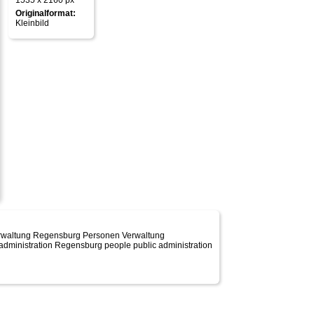
1535 x 2160 px
Originalformat:
Kleinbild
tverwaltung Regensburg Personen Verwaltung
y administration Regensburg people public administration