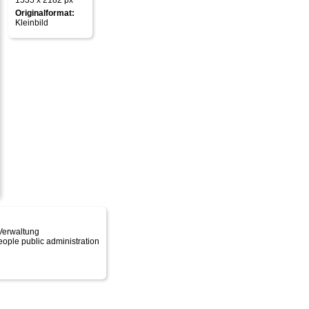
1535 x 2182 px
Originalformat:
Kleinbild
 Verwaltung
eople public administration