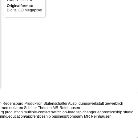
2303 x 1535 px
Originalformat:
Digital 8,0 Megapixel
 Regensburg Produktion Stufenschalter Ausbildungswerkstatt gewerblich
n lernen erklären Schüler Themen MR Reinhausen
roduction multiple-contact switch on-load tap changer apprenticeship studio
training/education/apprenticeship business/company MR Reinhausen