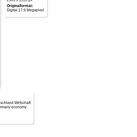
2303 x 1535 px
Originalformat:
Digital 17,9 Megapixel
tschland Wirtschaft
 Germany economy