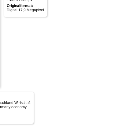
1535 x 2303 px
Originalformat:
Digital 17,9 Megapixel
tschland Wirtschaft
 Germany economy