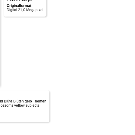
1535 x 2303 px
Originalformat:
Digital 21,0 Megapixel
ld Blüte Blüten gelb Themen
blossoms yellow subjects