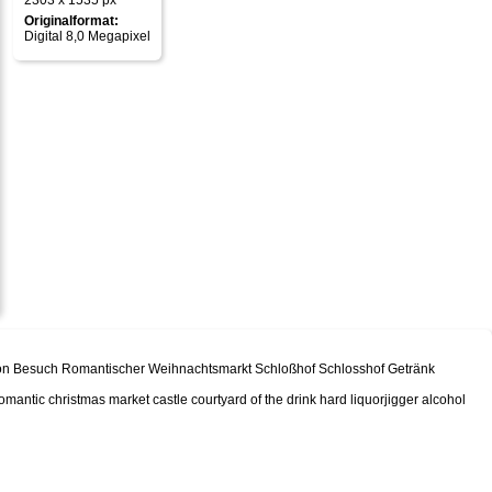
2303 x 1535 px
Originalformat:
Digital 8,0 Megapixel
a von Besuch Romantischer Weihnachtsmarkt Schloßhof Schlosshof Getränk
romantic christmas market castle courtyard of the drink hard liquorjigger alcohol