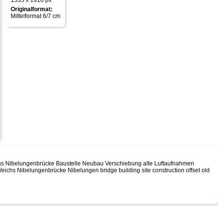
1535 x 1918 px
Originalformat:
Mittelformat 6/7 cm
ichs Nibelungenbrücke Baustelle Neubau Verschiebung alte Luftaufnahmen
Weichs Nibelungenbrücke Nibelungen bridge building site construction offset old