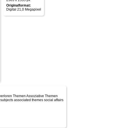
2303 x 1535 px
Originalformat:
Digital 21,0 Megapixel
m verloren Themen Assoziative Themen
subjects associated themes social affairs