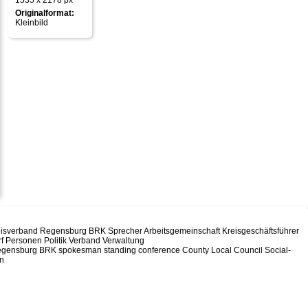
1535 x 2178 px
Originalformat:
Kleinbild
Kreisverband Regensburg BRK Sprecher Arbeitsgemeinschaft Kreisgeschäftsführer
 Personen Politik Verband Verwaltung
Regensburg BRK spokesman standing conference County Local Council Social-
on