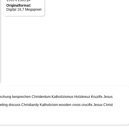
1535 x 2303 px
Originalformat:
Digital 16,7 Megapixel
echung besprechen Christentum Katholizismus Holzkreuz Kruzifix Jesus
ng discuss Christianity Katholicism wooden cross crucifix Jesus Christ