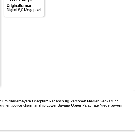
1535 x 2303 px
Originalformat:
Digital 8,0 Megapixel
räsidium Niederbayern Oberpfalz Regensburg Personen Medien Verwaltung
epartment police chairmanship Lower Bavaria Upper Palatinate Niederbayern