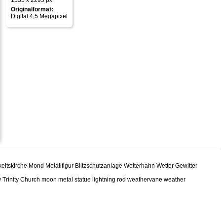
1535 x 2295 px
Originalformat:
Digital 4,5 Megapixel
keitskirche Mond Metallfigur Blitzschutzanlage Wetterhahn Wetter Gewitter
ly Trinity Church moon metal statue lightning rod weathervane weather