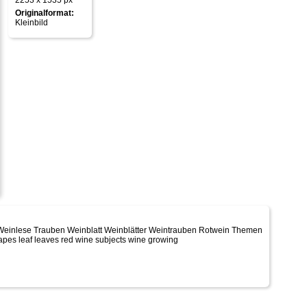
2253 x 1535 px
Originalformat:
Kleinbild
Weinlese Trauben Weinblatt Weinblätter Weintrauben Rotwein Themen
rapes leaf leaves red wine subjects wine growing