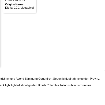
2303 x 1535 px
Originalformat:
Digital 10,1 Megapixel
ndstimmung Abend Stimmung Gegenlicht Gegenlichtaufnahme golden Provinz
k light lighted shoot golden British Columbia Tofino subjects countries