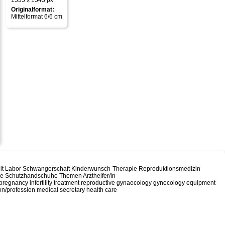
1535 x 1543 px
Originalformat:
Mittelformat 6/6 cm
heit Labor Schwangerschaft Kinderwunsch-Therapie Reproduktionsmedizin
e Schutzhandschuhe Themen Arzthelfer/in
 pregnancy infertility treatment reproductive gynaecology gynecology equipment
n/profession medical secretary health care