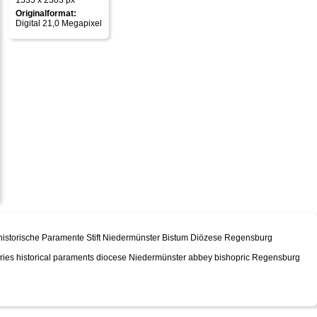
1535 x 2303 px
Originalformat:
Digital 21,0 Megapixel
ung historische Paramente Stift Niedermünster Bistum Diözese Regensburg
ventories historical paraments diocese Niedermünster abbey bishopric Regensburg