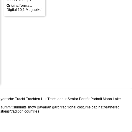
2303 x 1535 px
Originalformat:
Digital 10,1 Megapixel
ische Tracht Trachten Hut Trachtenhut Senior Porträt Portrait Mann Lake
 summit summits snow Bavarian garb traditional costume cap hat feathered
stoms/tradition countries