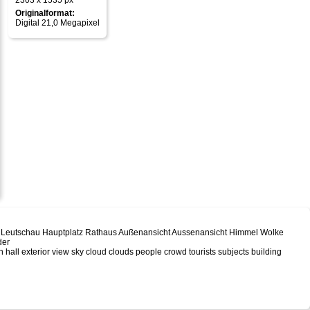
2303 x 1535 px
Originalformat:
Digital 21,0 Megapixel
ca Leutschau Hauptplatz Rathaus Außenansicht Aussenansicht Himmel Wolke
der
 hall exterior view sky cloud clouds people crowd tourists subjects building